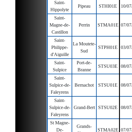
Saint-
Pipeau
STHI01E
10/07
Hippolyte
Saint-
Magne-de-
Perrin
STMA01E
07/07
Castillon
Saint-
La Moutete-
Philippe-
STPH01E
03/07
Sud
d'Aiguille
Saint-
Port-de-
STSU03E
08/07
Sulpice
Branne
Saint-
Sulpice-de-
Bernachot
STSU01E
08/07
Faleyrens
Saint-
Sulpice-de-
Grand-Bert
STSU02E
08/07
Faleyrens
St Magne-
Grands-
De-
STMA02E
07/07