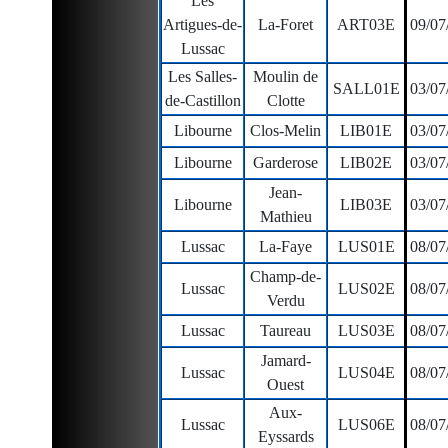
Les
Artigues-de-
La-Foret
ART03E
09/07
Lussac
Les Salles-
Moulin de
SALL01E
03/07
de-Castillon
Clotte
Libourne
Clos-Melin
LIB01E
03/07
Libourne
Garderose
LIB02E
03/07
Jean-
Libourne
LIB03E
03/07
Mathieu
Lussac
La-Faye
LUS01E
08/07
Champ-de-
Lussac
LUS02E
08/07
Verdu
Lussac
Taureau
LUS03E
08/07
Jamard-
Lussac
LUS04E
08/07
Ouest
Aux-
Lussac
LUS06E
08/07
Eyssards