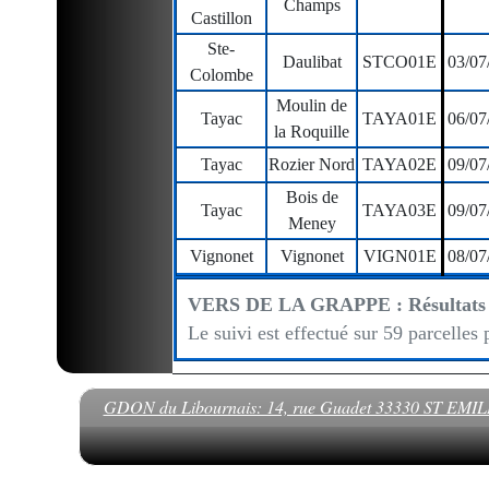
Champs
Castillon
Ste-
Daulibat
STCO01E
03/07
Colombe
Moulin de
Tayac
TAYA01E
06/07
la Roquille
Tayac
Rozier Nord
TAYA02E
09/07
Bois de
Tayac
TAYA03E
09/07
Meney
Vignonet
Vignonet
VIGN01E
08/07
VERS DE LA GRAPPE : Résultats de 
Le suivi est effectué sur 59 parcelles
GDON du Libournais: 14, rue Guadet 33330 ST EMILION