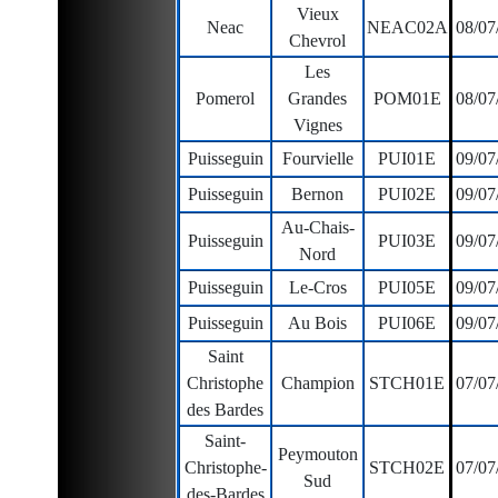
Vieux
Neac
NEAC02A
08/07
Chevrol
Les
Pomerol
Grandes
POM01E
08/07
Vignes
Puisseguin
Fourvielle
PUI01E
09/07
Puisseguin
Bernon
PUI02E
09/07
Au-Chais-
Puisseguin
PUI03E
09/07
Nord
Puisseguin
Le-Cros
PUI05E
09/07
Puisseguin
Au Bois
PUI06E
09/07
Saint
Christophe
Champion
STCH01E
07/07
des Bardes
Saint-
Peymouton
Christophe-
STCH02E
07/07
Sud
des-Bardes