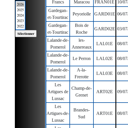
Francs
Maracou
FRAN01E
10/07
Gardegan-
Peyoriolle
GARD01E
06/07
et-Tourtirac
Gardegan-
Bois de
GARD02E
03/07
et-Tourtirac
Roche
Lalande-de-
les-
LAL01E
08/07
Pomerol
Annereaux
Lalande-de-
Le Perron
LAL02E
08/07
Pomerol
Lalande-de-
A-la-
LAL03E
08/07
Pomerol
Frerotte
Les
Champ-de-
Artigues de
ART02E
09/07
Grenet
Lussac
Les
Brandes-
Artigues-de-
ART01E
08/07
Sud
Lussac