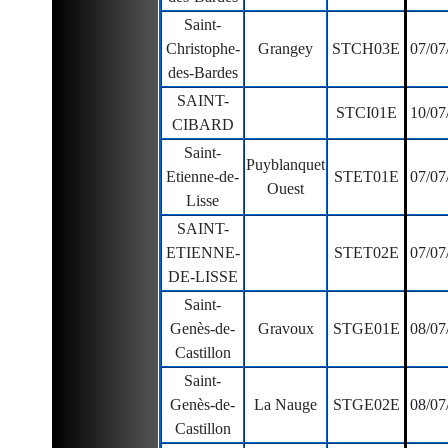
Saint-
Christophe-
Grangey
STCH03E
07/07
des-Bardes
SAINT-
STCI01E
10/07
CIBARD
Saint-
Puyblanquet
Etienne-de-
STET01E
07/07
Ouest
Lisse
SAINT-
ETIENNE-
STET02E
07/07
DE-LISSE
Saint-
Genès-de-
Gravoux
STGE01E
08/07
Castillon
Saint-
Genès-de-
La Nauge
STGE02E
08/07
Castillon