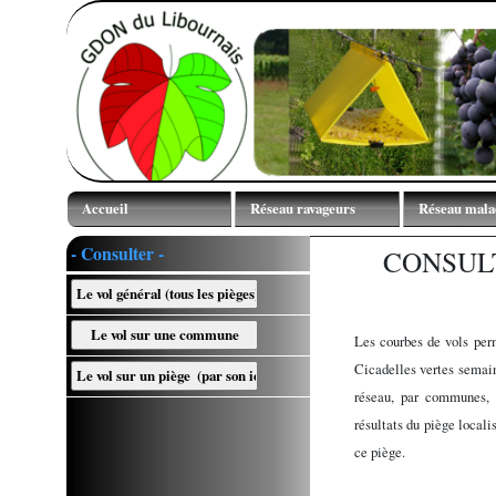
Accueil
Réseau ravageurs
Réseau mala
Mentions légales
Courbes de vol
Observations
- Consulter -
CONSUL
TNT
Contact GDON
Cartes des vols
ODG membres
Comptages larvaires
Les courbes de vols perm
Partenaires financiers
Cicadelles vertes semain
Partenaires techniques
réseau, par communes, p
résultats du piège locali
ce piège.