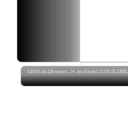
GDON du Libournais: 14, rue Guadet 33330 ST EMILION