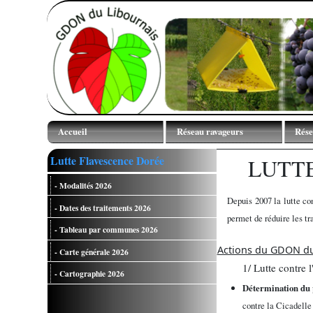
Accueil
Réseau ravageurs
Rése
Mentions légales
Courbes de vol
Observa
Lutte Flavescence Dorée
LUTT
TNT
Contact GDON
Cartes des vols
- Modalités 2026
ODG membres
Comptages larvaires
Depuis 2007 la lutte co
- Dates des traitements 2026
permet de réduire les tr
Partenaires financiers
- Tableau par communes 2026
Partenaires techniques
Actions du GDON du
- Carte générale 2026
1/ Lutte contre 
- Cartographie 2026
Détermination du 
contre la Cicadelle