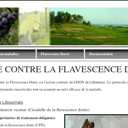
au maladies
Flavescence Dorée
Documentation
tions
Traitements Obligatoires
Bulletins GDON
E CONTRE LA FLAVESCENCE 
Documentation
Synthèses techniques
Description des symptômes
Flavescence Dorée
ntre la Flavescence Dorée est l'action centrale du GDON du Libournais. Le protocole 
aitements insecticides tout en assurant un suivi efficace de la maladie.
 Libournais
l'insecte vecteur (Cicadelle de la flavescence dorée)
périmètre de traitement obligatoire
 de la flavescence dorée (CFD),