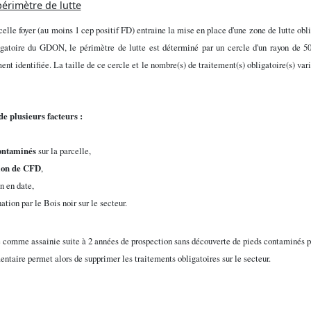
érimètre de lutte
elle foyer (au moins 1 cep positif FD) entraine la mise en place d'une zone de lutte obli
ogatoire du GDON, le périmètre de lutte est déterminé par un cercle d'un rayon de 5
ent identifiée. La taille de ce cercle et le nombre(s) de traitement(s) obligatoire(s) vari
e plusieurs facteurs :
ontaminés
sur la parcelle,
ion de CFD
,
n en date,
tion par le Bois noir sur le secteur.
 comme assainie suite à 2 années de prospection sans découverte de pieds contaminés p
ntaire permet alors de supprimer les traitements obligatoires sur le secteur.