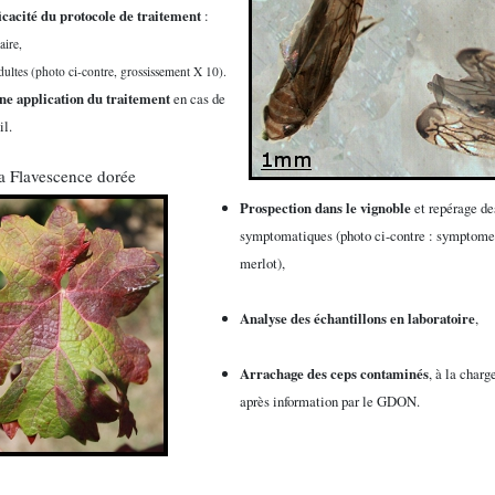
ficacité du protocole de traitement
:
ire,
dultes (photo ci-contre, grossissement X 10).
ne application du traitement
en cas de
il.
la Flavescence dorée
Prospection dans le vignoble
et repérage de
symptomatiques (photo ci-contre : symptome 
merlot),
Analyse des échantillons en laboratoire
,
Arrachage des ceps contaminés
, à la charg
après information par le GDON.