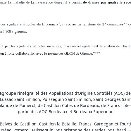
ontre la maladie de la flavescence dorée, il a permis
de diviser par quatre le reco
 des syndicats viticoles du Libournais*, il couvre un territoire de 27 communes** 
on 1 700 vignerons.
ent par les syndicats viticoles membres, mais reçoit également le soutien de plusieu
lle en étroite collaboration avec le réseau des GDON de Gironde.****
groupe l’intégralité des Appellations d’Origine Contrôlés (AOC) de 
Lussac Saint Emilion, Puisseguin Saint Emilion, Saint Georges Sai
alande de Pomerol, de Castillon Côtes de Bordeaux, de Francs côte
partie des AOC Bordeaux et Bordeaux Supérieur.
Belvès de Castillon, Castillon la Bataille, Francs, Gardegan et Tour
Néac, Pomerol, Puisseguin, St Christophe des Bardes, St Cibard, St 