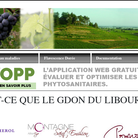
au maladies
Flavescence Dorée
Documentation
tions
Traitements Obligatoires
Bulletins GDON
Documentation
Synthèses techniques
Description des symptômes
Flavescence Dorée
T-CE QUE LE GDON DU LIBOUR